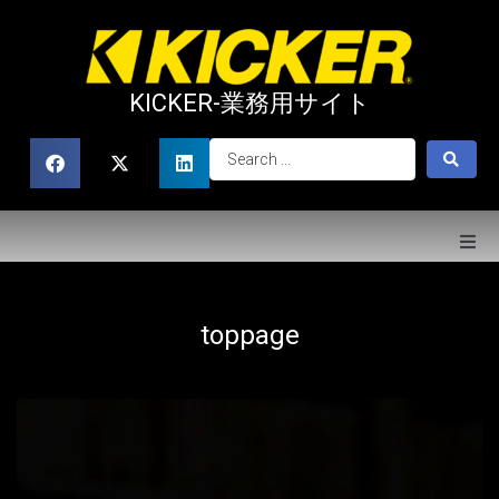
KICKER-業務用サイト
toppage
toppage
CAR AUDIO
MARINE
POWER SPORTS